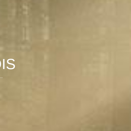
IS
..